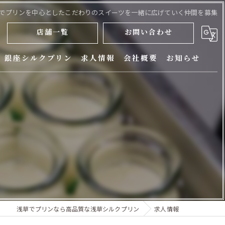
でプリンを中心としたこだわりのスイーツを一緒に広げていく仲間を募集
店舗一覧
お問い合わせ
銀座シルクプリン
求人情報
会社概要
お知らせ
浅草シルクプリン
浅草シルクプリン 新仲見世店
テスタロッサカフェ 駒形
銀座シルクプリン
浅草でプリンなら高品質な浅草シルクプリン
求人情報