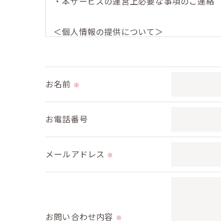
・本サービスの運営上必要な事項のご連絡
＜個人情報の提供について＞
当社ではお客様の同意を得た場合または法
取得した個人情報を第三者に提供すること
お名前
※
＜個人情報の委託について＞
当社では、利用目的の達成に必要な範囲に
お電話番号
これらの委託先に対しては個人情報保護契
メールアドレス
＜個人情報の安全管理＞
※
当社では、個人情報の漏洩等がなされない
＜個人情報を与えなかった場合に生じる結
必要な情報を頂けない場合は、それに対応
お問い合わせ内容
※